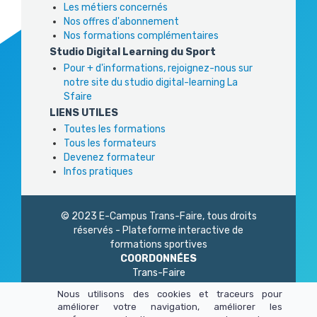
Les métiers concernés
Nos offres d'abonnement
Nos formations complémentaires
Studio Digital Learning du Sport
Pour + d'informations, rejoignez-nous sur
notre site du studio digital-learning La
Sfaire
LIENS UTILES
Toutes les formations
Tous les formateurs
Devenez formateur
Infos pratiques
© 2023 E-Campus Trans-Faire, tous droits
réservés - Plateforme interactive de
formations sportives
COORDONNÉES
Trans-Faire
1 Rue Philidor
Nous utilisons des cookies et traceurs pour
75 020 Paris
améliorer votre navigation, améliorer les
01 45 23 83 87