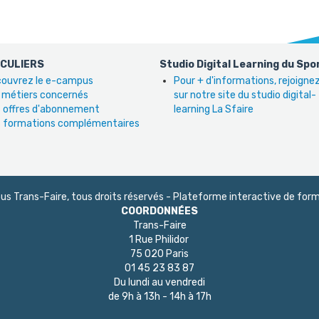
ICULIERS
Studio Digital Learning du Spo
ouvrez le e-campus
Pour + d'informations, rejoign
 métiers concernés
sur notre site du studio digital-
 offres d'abonnement
learning La Sfaire
 formations complémentaires
 Trans-Faire, tous droits réservés - Plateforme interactive de form
COORDONNÉES
Trans-Faire
1 Rue Philidor
75 020 Paris
01 45 23 83 87
Du lundi au vendredi
de 9h à 13h - 14h à 17h