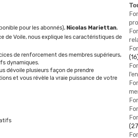
Tou
Fo
pro
ponible pour les abonnés
),
Nicolas Mariettan
,
Fo
e de Voile, nous explique les caractéristiques de
rel
For
ercices de renforcement des membres supérieurs,
(16
tifs dynamiques.
For
ous dévoile plusieurs façon de prendre
l'e
ions et vous révèle la vraie puissance de votre
For
me
For
Fo
n
Fo
atifs
(27
For