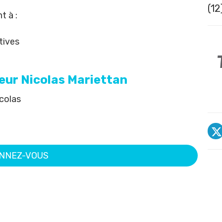
(12
t à :
tives
eur Nicolas Mariettan
icolas
NNEZ-VOUS