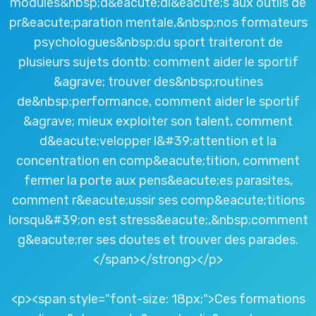
modules&nbsp;d&eacute;di&eacute;s aux outils de
pr&eacute;paration mentale,&nbsp;nos formateurs
psychologues&nbsp;du sport traiteront de
plusieurs sujets dontb: comment aider le sportif
&agrave; trouver des&nbsp;routines
de&nbsp;performance, comment aider le sportif
&agrave; mieux exploiter son talent, comment
d&eacute;velopper l&#39;attention et la
concentration en comp&eacute;tition, comment
fermer la porte aux pens&eacute;es parasites,
comment r&eacute;ussir ses comp&eacute;titions
lorsqu&#39;on est stress&eacute;,&nbsp;comment
g&eacute;rer ses doutes et trouver des parades.
</span></strong></p>
<p><span style="font-size: 18px;">Ces formations