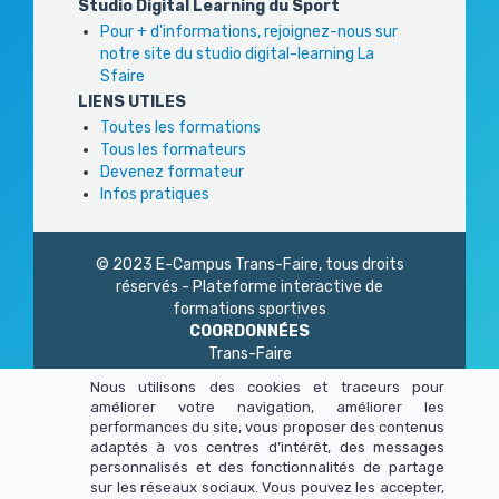
Studio Digital Learning du Sport
Pour + d'informations, rejoignez-nous sur
notre site du studio digital-learning La
Sfaire
LIENS UTILES
Toutes les formations
Tous les formateurs
Devenez formateur
Infos pratiques
© 2023 E-Campus Trans-Faire, tous droits
réservés - Plateforme interactive de
formations sportives
COORDONNÉES
Trans-Faire
1 Rue Philidor
Nous utilisons des cookies et traceurs pour
75 020 Paris
améliorer votre navigation, améliorer les
01 45 23 83 87
performances du site, vous proposer des contenus
Du lundi au vendredi
adaptés à vos centres d’intérêt, des messages
de 9h à 13h - 14h à 17h
personnalisés et des fonctionnalités de partage
sur les réseaux sociaux. Vous pouvez les accepter,