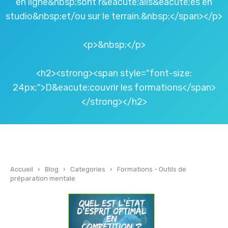
en ligne&nbsp;sont r&eacute;alis&eacute;es en
studio&nbsp;et/ou sur le terrain.&nbsp;</span></p>
<p>&nbsp;</p>
<h2><strong><span style="font-size:
24px;">D&eacute;couvrir les formations</span>
</strong></h2>
Accueil
›
Blog
›
Categories
›
Formations - Outils de
préparation mentale