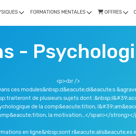
YSIQUES
FORMATIONS MENTALES
OFFRES
s - Psychologi
<p><br />
Dans ces modules&nbsp;d&eacute;di&eacute;s &agrave;
;traiteront de plusieurs sujets dont :&nbsp;l&#39
chologique de la comp&eacute;tition, l&#39;am&eacut
omp&eacute;tition, la motivation...</span></strong></
mations en ligne&nbsp;sont r&eacute;alis&eacute;es e