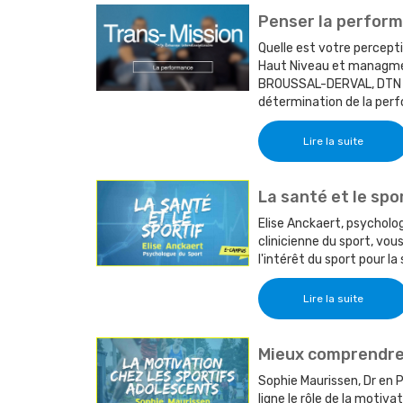
Penser la perfor
Quelle est votre percept
Haut Niveau et managment
BROUSSAL-DERVAL, DTN d
détermination de la per
Lire la suite
La santé et le spo
Elise Anckaert, psycholo
clinicienne du sport, vou
l'intérêt du sport pour la
Lire la suite
Mieux comprendre 
Sophie Maurissen, Dr en 
ligne le rôle de la motiv