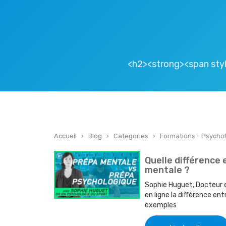
<h2><strong><span styl
Accueil
›
Blog
›
Categories
›
Formations - Psychol
Quelle différence
mentale ?
Sophie Huguet, Docteur e
en ligne la différence en
exemples