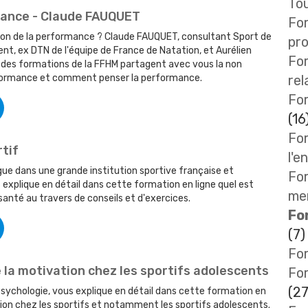
Tou
mance - Claude FAUQUET
Fo
ion de la performance ? Claude FAUQUET, consultant Sport de
pro
, ex DTN de l'équipe de France de Natation, et Aurélien
Fo
es formations de la FFHM partagent avec vous la non
formance et comment penser la performance.
rel
For
(16
For
rtif
l'e
gue dans une grande institution sportive française et
For
s explique en détail dans cette formation en ligne quel est
me
 santé au travers de conseils et d'exercices.
Fo
(7)
Fo
la motivation chez les sportifs adolescents
Fo
(27
Psychologie, vous explique en détail dans cette formation en
ation chez les sportifs et notamment les sportifs adolescents.