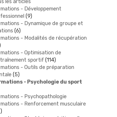
s les articles
rmations - Développement
fessionnel
(9)
rmations - Dynamique de groupe et
ations
(6)
mations - Modalités de récupération
)
mations - Optimisation de
ntraînement sportif
(114)
mations - Outils de préparation
ntale
(5)
rmations - Psychologie du sport
rmations - Psychopathologie
rmations - Renforcement musculaire
)