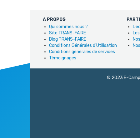
A PROPOS
PART
Qui sommes nous ?
Déc
Site TRANS-FAIRE
Les
Blog TRANS-FAIRE
Nos
Conditions Générales d'Utilisation
Nos
Conditions générales de services
Témoignages
© 2023 E-Campus