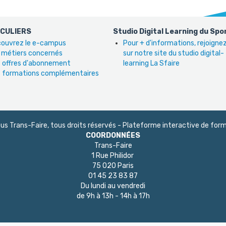
ICULIERS
Studio Digital Learning du Spo
ouvrez le e-campus
Pour + d'informations, rejoign
 métiers concernés
sur notre site du studio digital-
 offres d'abonnement
learning La Sfaire
 formations complémentaires
 Trans-Faire, tous droits réservés - Plateforme interactive de form
COORDONNÉES
Trans-Faire
1 Rue Philidor
75 020 Paris
01 45 23 83 87
Du lundi au vendredi
de 9h à 13h - 14h à 17h