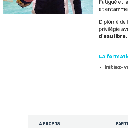
Fatigué et l
et entamme a
Diplômé de l
privilégie a
d'eau libre
La formati
Initiez-
A PROPOS
PART