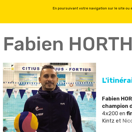
ACCUEIL
FORMATIONS PH
Fabien HORT
L'itinér
Fabien HO
champion 
4x200 en
f
Kintz et
Nic