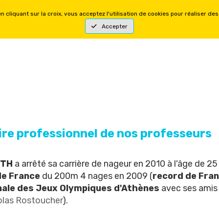
YSIQUES
FORMATIONS MENTALES
OFFRES
H
aire professionnel de nos professeurs
RTH
a arrêté sa carrière de nageur en 2010 à l'âge de 25 
de France
du 200m 4 nages en 2009 (
record de Fra
inale des Jeux Olympiques d'Athènes
avec ses amis 
olas Rostoucher
).