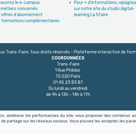
ouvrez le e-campus
Pour + d'informations, rejoign
 métiers concernés
sur notre site du studio digital-
 offres d'abonnement
learning La Sfaire
 formations complémentaires
 Trans-Faire, tous droits réservés - Plateforme interactive de form
COORDONNÉES
Trans-Faire
1 Rue Philidor
75 020 Paris
01 45 23 83 87
Du lundi au vendredi
de 9h à 13h - 14h à 17h
tion, améliorer les performances du site, vous proposer des contenus a
 de partage sur les réseaux sociaux. Vous pouvez les accepter, les para