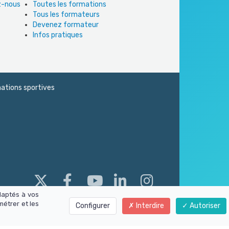
ez-nous
Toutes les formations
Tous les formateurs
Devenez formateur
Infos pratiques
ations sportives
daptés à vos
métrer et les
Configurer
Interdire
Autoriser