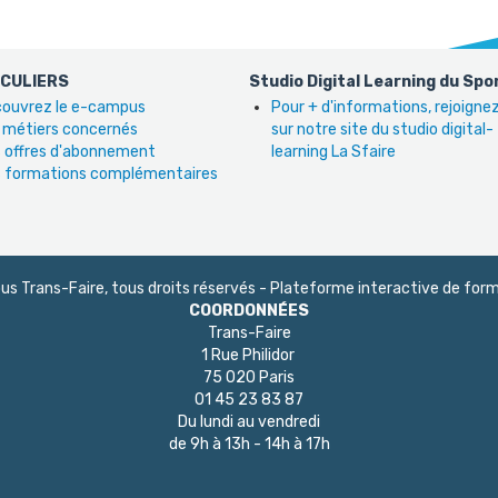
ICULIERS
Studio Digital Learning du Spo
ouvrez le e-campus
Pour + d'informations, rejoign
 métiers concernés
sur notre site du studio digital-
 offres d'abonnement
learning La Sfaire
 formations complémentaires
 Trans-Faire, tous droits réservés - Plateforme interactive de form
COORDONNÉES
Trans-Faire
1 Rue Philidor
75 020 Paris
01 45 23 83 87
Du lundi au vendredi
de 9h à 13h - 14h à 17h