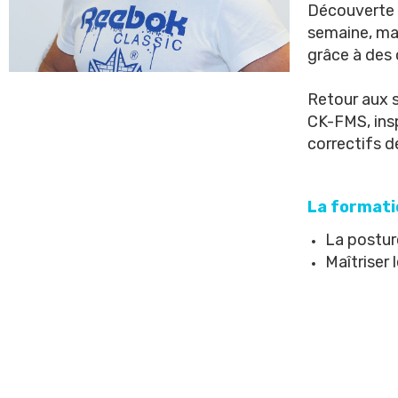
Découverte d
semaine, ma
grâce à des 
Retour aux s
CK-FMS, insp
correctifs de
La format
La postur
Maîtriser 