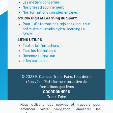
Les métiers concernés
Nos offres d'abonnement
Nos formations complémentaires
Studio Digital Learning du Sport
Pour + d'informations, rejoignez-nous sur
notre site du studio digital-learning La
Sfaire
LIENS UTILES
Toutes les formations
Tous les formateurs
Devenez formateur
Infos pratiques
© 2023 E-Campus Trans-Faire, tous droits
réservés - Plateforme interactive de
formations sportives
COORDONNÉES
Trans-Faire
1 Rue Philidor
Nous utilisons des cookies et traceurs pour
75 020 Paris
améliorer votre navigation, améliorer les
01 45 23 83 87