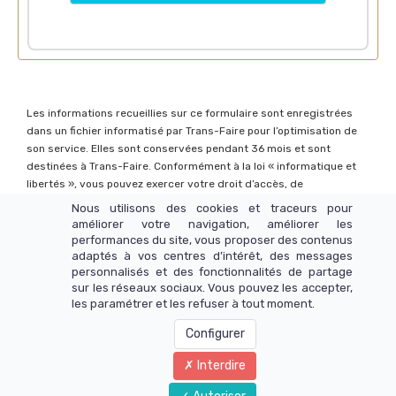
Les informations recueillies sur ce formulaire sont enregistrées
dans un fichier informatisé par Trans-Faire pour l’optimisation de
son service. Elles sont conservées pendant 36 mois et sont
destinées à Trans-Faire. Conformément à la loi « informatique et
libertés », vous pouvez exercer votre droit d’accès, de
modification, d’effacement, d’opposition, de portabilité et de
Nous utilisons des cookies et traceurs pour
limitation de traitement en envoyant un courriel à
dpo@trans-
améliorer votre navigation, améliorer les
faire.fr
.
performances du site, vous proposer des contenus
adaptés à vos centres d’intérêt, des messages
personnalisés et des fonctionnalités de partage
sur les réseaux sociaux. Vous pouvez les accepter,
©
les paramétrer et les refuser à tout moment.
Copyright 2016 - Trans-Faire
- Tous droits
réservés
-
Conditions Générales de Vente
-
Mentions
Configurer
Légales
-
Conditions d'Utilisation
Interdire