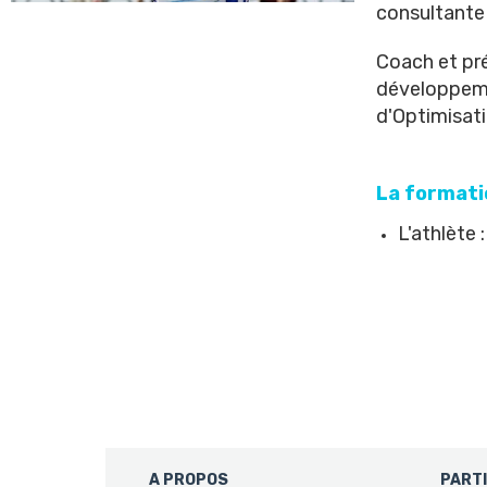
consultante 
Coach et pr
développeme
d'Optimisati
La formati
L'athlète 
A PROPOS
PART