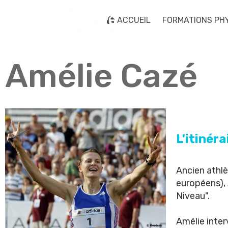
ACCUEIL
FORMATIONS PH
Amélie Cazé
L'itinér
Ancien athl
européens),
Niveau".
Amélie inter