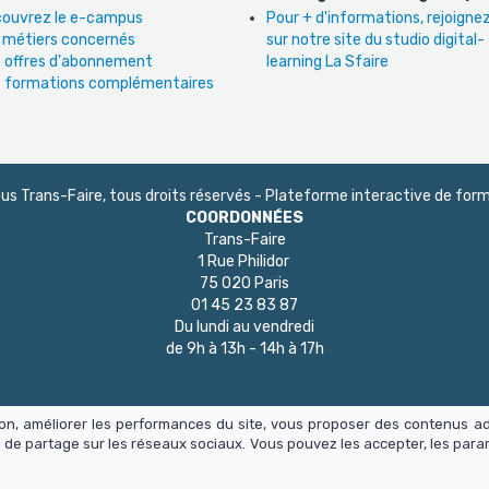
ouvrez le e-campus
Pour + d'informations, rejoign
 métiers concernés
sur notre site du studio digital-
 offres d'abonnement
learning La Sfaire
 formations complémentaires
 Trans-Faire, tous droits réservés - Plateforme interactive de form
COORDONNÉES
Trans-Faire
1 Rue Philidor
75 020 Paris
01 45 23 83 87
Du lundi au vendredi
de 9h à 13h - 14h à 17h
tion, améliorer les performances du site, vous proposer des contenus a
 de partage sur les réseaux sociaux. Vous pouvez les accepter, les para