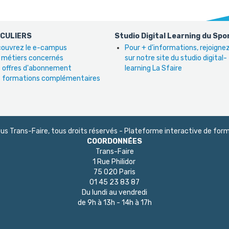
ICULIERS
Studio Digital Learning du Spo
ouvrez le e-campus
Pour + d'informations, rejoign
 métiers concernés
sur notre site du studio digital-
 offres d'abonnement
learning La Sfaire
 formations complémentaires
 Trans-Faire, tous droits réservés - Plateforme interactive de form
COORDONNÉES
Trans-Faire
1 Rue Philidor
75 020 Paris
01 45 23 83 87
Du lundi au vendredi
de 9h à 13h - 14h à 17h