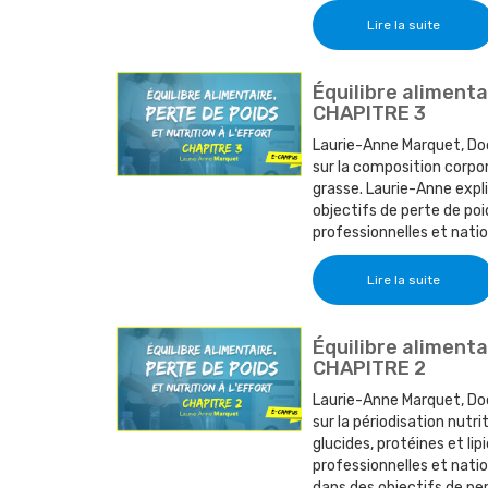
Lire la suite
Équilibre alimentai
CHAPITRE 3
Laurie-Anne Marquet, Doc
sur la composition corpor
grasse. Laurie-Anne expli
objectifs de perte de poi
professionnelles et natio
Lire la suite
Équilibre alimentai
CHAPITRE 2
Laurie-Anne Marquet, Doc
sur la périodisation nutr
glucides, protéines et li
professionnelles et natio
dans des objectifs de pert