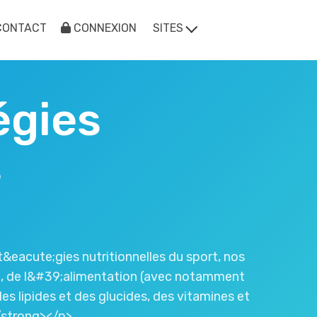
CONTACT
CONNEXION
SITES
égies
s
eacute;gies nutritionnelles du sport, nos
on, de l&#39;alimentation (avec notamment
s lipides et des glucides, des vitamines et
/strong></p>