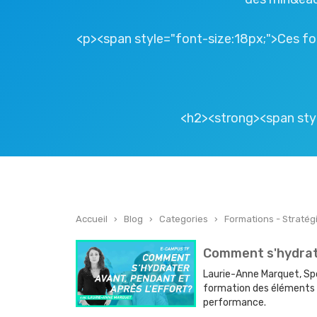
<p><span style="font-size:18px;">Ces fo
<h2><strong><span sty
Accueil
›
Blog
›
Categories
›
Formations - Stratégi
Comment s'hydrate
Laurie-Anne Marquet, Spor
formation des éléments 
performance.