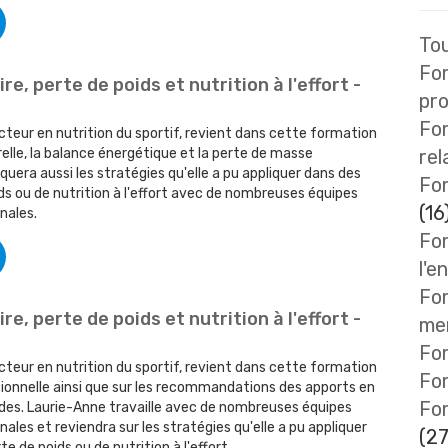
Tou
Fo
re, perte de poids et nutrition à l'effort -
pro
Fo
teur en nutrition du sportif, revient dans cette formation
elle, la balance énergétique et la perte de masse
rel
quera aussi les stratégies qu'elle a pu appliquer dans des
For
ds ou de nutrition à l'effort avec de nombreuses équipes
(16
nales.
For
l'e
For
re, perte de poids et nutrition à l'effort -
me
For
teur en nutrition du sportif, revient dans cette formation
Fo
itionnelle ainsi que sur les recommandations des apports en
Fo
pides. Laurie-Anne travaille avec de nombreuses équipes
nales et reviendra sur les stratégies qu'elle a pu appliquer
(27
e de poids ou de nutrition à l'effort.