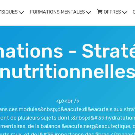
YSIQUES
FORMATIONS MENTALES
OFFRES
ations - Strat
nutritionnelle
<p><br />
ns ces modules&nbsp;d&eacute;di&eacute;s aux strat&
ont de plusieurs sujets dont :&nbsp;l&#39;hydratati
entaires, de la balance &eacute;nerg&eacute;tique, de
ute;raux, et de l&#39;importance des fibres.</span><