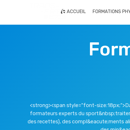
ACCUEIL
FORMATIONS PH
Form
<strong><span style="font-size:18px;">Da
formateurs experts du sport&nbsp;traiter
des recettes), des compl&eacute;ments alim
des min&eac