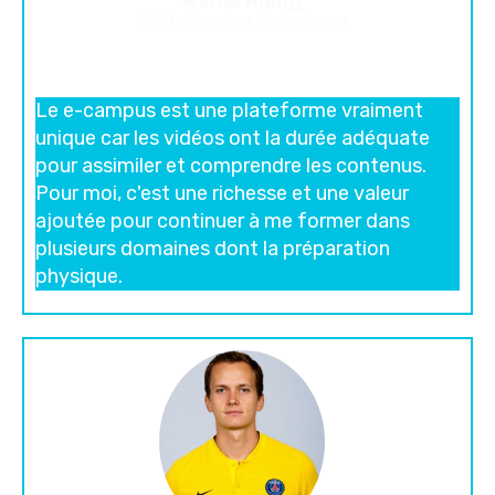
Athlète Olympique (Judo), France
Le e-campus est une plateforme vraiment
unique car les vidéos ont la durée adéquate
pour assimiler et comprendre les contenus.
Pour moi, c'est une richesse et une valeur
ajoutée pour continuer à me former dans
plusieurs domaines dont la préparation
physique.