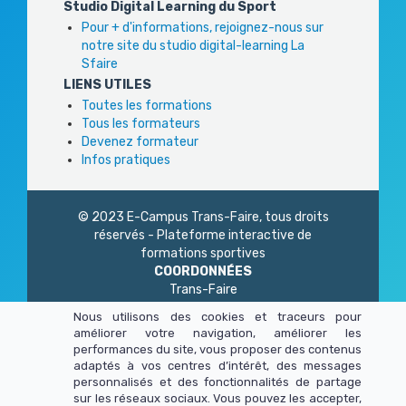
Studio Digital Learning du Sport
Pour + d'informations, rejoignez-nous sur
notre site du studio digital-learning La
Sfaire
LIENS UTILES
Toutes les formations
Tous les formateurs
Devenez formateur
Infos pratiques
© 2023 E-Campus Trans-Faire, tous droits
réservés - Plateforme interactive de
formations sportives
COORDONNÉES
Trans-Faire
1 Rue Philidor
Nous utilisons des cookies et traceurs pour
75 020 Paris
améliorer votre navigation, améliorer les
01 45 23 83 87
performances du site, vous proposer des contenus
Du lundi au vendredi
adaptés à vos centres d’intérêt, des messages
de 9h à 13h - 14h à 17h
personnalisés et des fonctionnalités de partage
sur les réseaux sociaux. Vous pouvez les accepter,