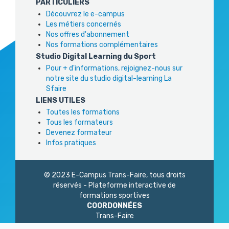
PARTICULIERS
Découvrez le e-campus
Les métiers concernés
Nos offres d'abonnement
Nos formations complémentaires
Studio Digital Learning du Sport
Pour + d'informations, rejoignez-nous sur
notre site du studio digital-learning La
Sfaire
LIENS UTILES
Toutes les formations
Tous les formateurs
Devenez formateur
Infos pratiques
© 2023 E-Campus Trans-Faire, tous droits
réservés - Plateforme interactive de
formations sportives
COORDONNÉES
Trans-Faire
1 Rue Philidor