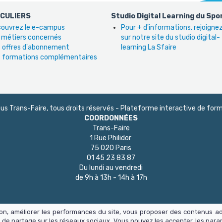
ICULIERS
Studio Digital Learning du Spo
ouvrez le e-campus
Pour + d'informations, rejoign
 métiers concernés
sur notre site du studio digital-
 offres d'abonnement
learning La Sfaire
 formations complémentaires
 Trans-Faire, tous droits réservés - Plateforme interactive de form
COORDONNÉES
Trans-Faire
1 Rue Philidor
75 020 Paris
01 45 23 83 87
Du lundi au vendredi
de 9h à 13h - 14h à 17h
tion, améliorer les performances du site, vous proposer des contenus a
 de partage sur les réseaux sociaux. Vous pouvez les accepter, les para