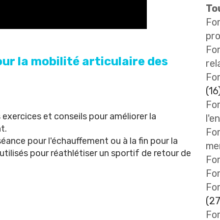
Tou
Fo
pro
Fo
r la mobilité articulaire des
rel
For
(16
For
exercices et conseils pour améliorer la
l'e
t.
For
éance pour l'échauffement ou à la fin pour la
me
tilisés pour réathlétiser un sportif de retour de
For
Fo
Fo
(27
For