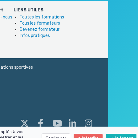
rt
LIENS UTILES
ez-nous
Toutes les formations
Tous les formateurs
Devenez formateur
Infos pratiques
ations sportives
daptés à vos
métrer et les