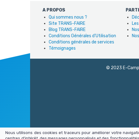
A PROPOS
PART
Qui sommes nous ?
Déc
Site TRANS-FAIRE
Les
Blog TRANS-FAIRE
Nos
Conditions Générales d'Utilisation
Nos
Conditions générales de services
Témoignages
© 2023 E-Campus
Nous utilisons des cookies et traceurs pour améliorer votre naviga
centres d’intérêt, des messages personnalisés et des fonctionnalités