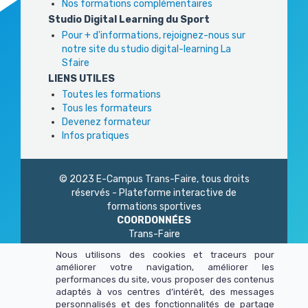
Nos formations complémentaires
Studio Digital Learning du Sport
Pour + d'informations, rejoignez-nous sur
notre site du studio digital-learning La
Sfaire
LIENS UTILES
Toutes les formations
Tous les formateurs
Devenez formateur
Infos pratiques
© 2023 E-Campus Trans-Faire, tous droits
réservés - Plateforme interactive de
formations sportives
COORDONNÉES
Trans-Faire
1 Rue Philidor
Nous utilisons des cookies et traceurs pour
75 020 Paris
améliorer votre navigation, améliorer les
01 45 23 83 87
performances du site, vous proposer des contenus
Du lundi au vendredi
adaptés à vos centres d’intérêt, des messages
de 9h à 13h - 14h à 17h
personnalisés et des fonctionnalités de partage