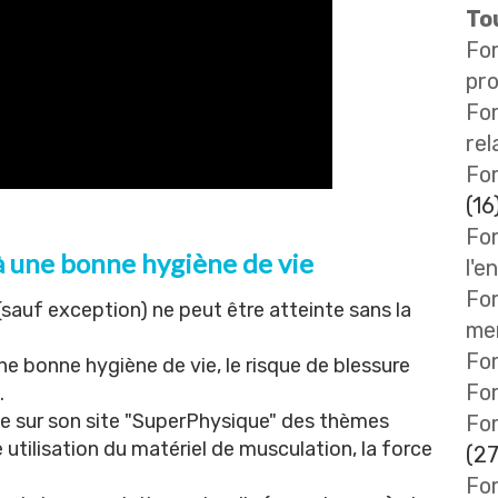
Tou
Fo
pro
Fo
rel
For
(16
For
à une bonne hygiène de vie
l'e
For
auf exception) ne peut être atteinte sans la
me
For
e bonne hygiène de vie, le risque de blessure
Fo
.
 sur son site "
SuperPhysique
" des thèmes
Fo
utilisation du matériel de musculation, la force
(27
For