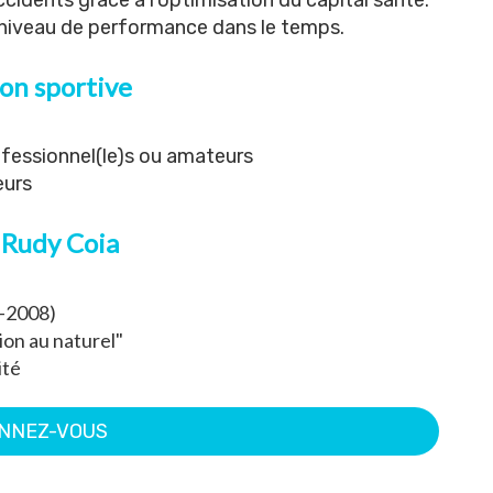
cidents grâce à l'optimisation du capital santé.
niveau de performance dans le temps.
ion sportive
:
rofessionnel(le)s ou amateurs
eurs
 Rudy Coia
2-2008)
ion au naturel"
ité
NNEZ-VOUS