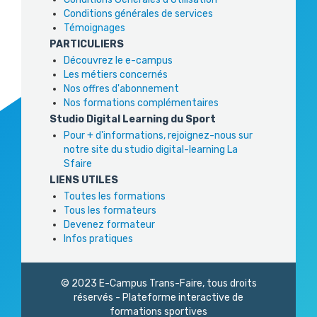
Conditions générales de services
Témoignages
PARTICULIERS
Découvrez le e-campus
Les métiers concernés
Nos offres d'abonnement
Nos formations complémentaires
Studio Digital Learning du Sport
Pour + d'informations, rejoignez-nous sur
notre site du studio digital-learning La
Sfaire
LIENS UTILES
Toutes les formations
Tous les formateurs
Devenez formateur
Infos pratiques
© 2023 E-Campus Trans-Faire, tous droits
réservés - Plateforme interactive de
formations sportives