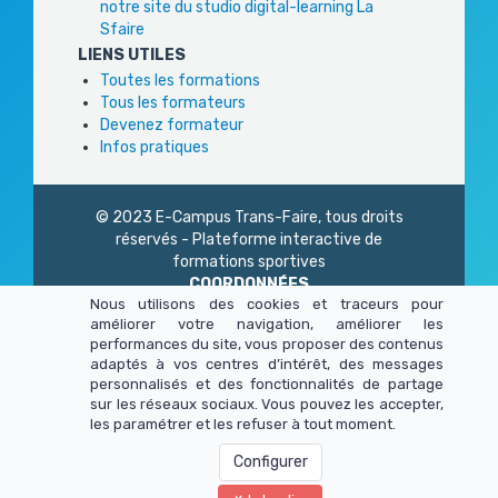
notre site du studio digital-learning La
Sfaire
LIENS UTILES
Toutes les formations
Tous les formateurs
Devenez formateur
Infos pratiques
© 2023 E-Campus Trans-Faire, tous droits
réservés - Plateforme interactive de
formations sportives
COORDONNÉES
Nous utilisons des cookies et traceurs pour
Trans-Faire
améliorer votre navigation, améliorer les
1 Rue Philidor
performances du site, vous proposer des contenus
75 020 Paris
adaptés à vos centres d’intérêt, des messages
01 45 23 83 87
personnalisés et des fonctionnalités de partage
Du lundi au vendredi
sur les réseaux sociaux. Vous pouvez les accepter,
de 9h à 13h - 14h à 17h
les paramétrer et les refuser à tout moment.
Configurer