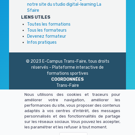
notre site du studio digital-learning La
Sfaire
LIENS UTILES
Toutes les formations
Tous les formateurs
Devenez formateur
Infos pratiques
© 2023 E-Campus Trans-Faire, tous droits
réservés - Plateforme interactive de
formations sportives
COORDONNÉES
Trans-Faire
1 Rue Philidor
Nous utilisons des cookies et traceurs pour
75 020 Paris
améliorer votre navigation, améliorer les
01 45 23 83 87
performances du site, vous proposer des contenus
Du lundi au vendredi
adaptés à vos centres d’intérêt, des messages
de 9h à 13h - 14h à 17h
personnalisés et des fonctionnalités de partage
sur les réseaux sociaux. Vous pouvez les accepter,
les paramétrer et les refuser à tout moment.