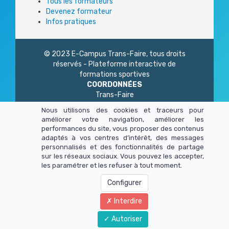
Tous les formateurs
Devenez formateur
Infos pratiques
© 2023 E-Campus Trans-Faire, tous droits
réservés - Plateforme interactive de
formations sportives
COORDONNÉES
Trans-Faire
1 Rue Philidor
Nous utilisons des cookies et traceurs pour
75 020 Paris
améliorer votre navigation, améliorer les
01 45 23 83 87
performances du site, vous proposer des contenus
Du lundi au vendredi
adaptés à vos centres d’intérêt, des messages
de 9h à 13h - 14h à 17h
personnalisés et des fonctionnalités de partage
sur les réseaux sociaux. Vous pouvez les accepter,
les paramétrer et les refuser à tout moment.
Configurer
Interdire
Autoriser