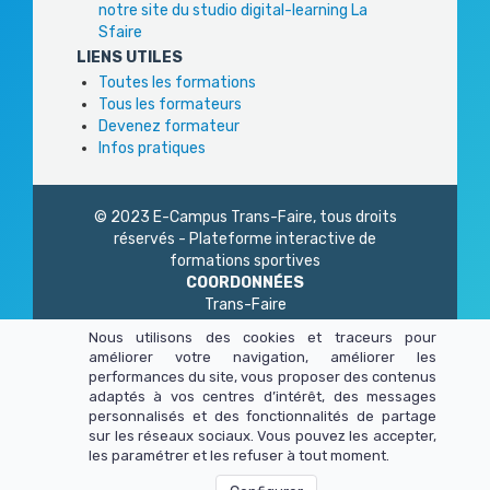
notre site du studio digital-learning La
Sfaire
LIENS UTILES
Toutes les formations
Tous les formateurs
Devenez formateur
Infos pratiques
© 2023 E-Campus Trans-Faire, tous droits
réservés - Plateforme interactive de
formations sportives
COORDONNÉES
Trans-Faire
1 Rue Philidor
Nous utilisons des cookies et traceurs pour
75 020 Paris
améliorer votre navigation, améliorer les
01 45 23 83 87
performances du site, vous proposer des contenus
Du lundi au vendredi
adaptés à vos centres d’intérêt, des messages
de 9h à 13h - 14h à 17h
personnalisés et des fonctionnalités de partage
sur les réseaux sociaux. Vous pouvez les accepter,
les paramétrer et les refuser à tout moment.