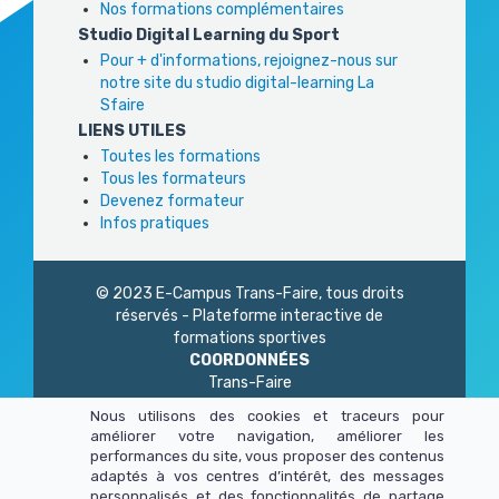
Nos formations complémentaires
Studio Digital Learning du Sport
Pour + d'informations, rejoignez-nous sur
notre site du studio digital-learning La
Sfaire
LIENS UTILES
Toutes les formations
Tous les formateurs
Devenez formateur
Infos pratiques
© 2023 E-Campus Trans-Faire, tous droits
réservés - Plateforme interactive de
formations sportives
COORDONNÉES
Trans-Faire
1 Rue Philidor
Nous utilisons des cookies et traceurs pour
75 020 Paris
améliorer votre navigation, améliorer les
01 45 23 83 87
performances du site, vous proposer des contenus
Du lundi au vendredi
adaptés à vos centres d’intérêt, des messages
de 9h à 13h - 14h à 17h
personnalisés et des fonctionnalités de partage