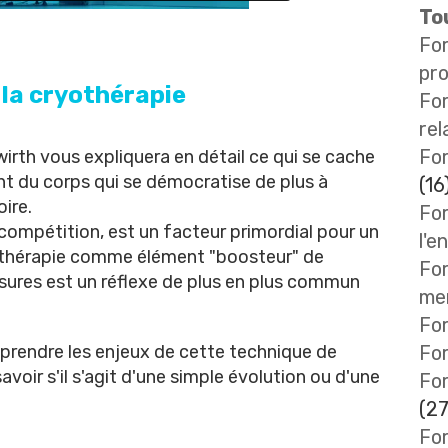
Tou
Fo
pro
 la cryothérapie
Fo
rel
For
wirth
vous expliquera en détail ce qui se cache
nt du corps qui se démocratise de plus à
(16
oire.
For
compétition, est un facteur primordial pour un
l'e
ryothérapie comme élément "boosteur" de
For
ssures est un réflexe de plus en plus commun
me
For
prendre les enjeux de cette technique de
Fo
voir s'il s'agit d'une simple évolution ou d'une
Fo
(27
For