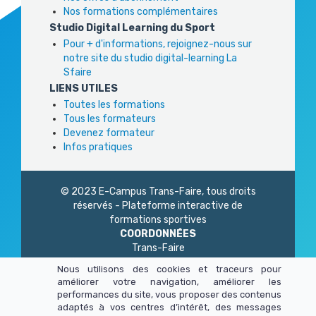
Nos formations complémentaires
Studio Digital Learning du Sport
Pour + d'informations, rejoignez-nous sur
notre site du studio digital-learning La
Sfaire
LIENS UTILES
Toutes les formations
Tous les formateurs
Devenez formateur
Infos pratiques
© 2023 E-Campus Trans-Faire, tous droits
réservés - Plateforme interactive de
formations sportives
COORDONNÉES
Trans-Faire
1 Rue Philidor
Nous utilisons des cookies et traceurs pour
75 020 Paris
améliorer votre navigation, améliorer les
01 45 23 83 87
performances du site, vous proposer des contenus
Du lundi au vendredi
adaptés à vos centres d’intérêt, des messages