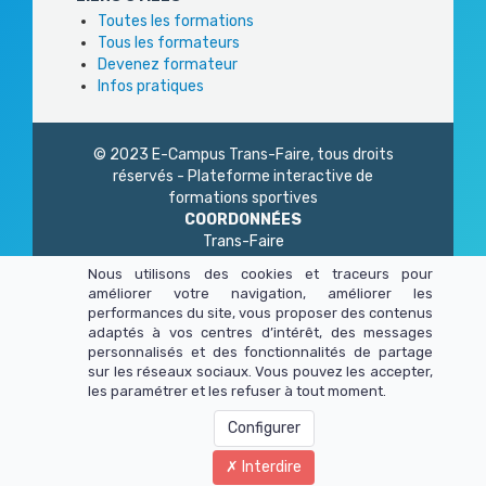
Toutes les formations
Tous les formateurs
Devenez formateur
Infos pratiques
© 2023 E-Campus Trans-Faire, tous droits
réservés - Plateforme interactive de
formations sportives
COORDONNÉES
Trans-Faire
1 Rue Philidor
Nous utilisons des cookies et traceurs pour
75 020 Paris
améliorer votre navigation, améliorer les
01 45 23 83 87
performances du site, vous proposer des contenus
Du lundi au vendredi
adaptés à vos centres d’intérêt, des messages
de 9h à 13h - 14h à 17h
personnalisés et des fonctionnalités de partage
sur les réseaux sociaux. Vous pouvez les accepter,
les paramétrer et les refuser à tout moment.
Configurer
Interdire