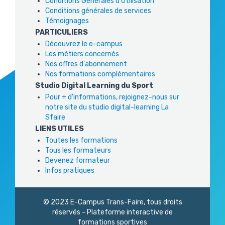
Conditions Générales d'Utilisation
Conditions générales de services
Témoignages
PARTICULIERS
Découvrez le e-campus
Les métiers concernés
Nos offres d'abonnement
Nos formations complémentaires
Studio Digital Learning du Sport
Pour + d'informations, rejoignez-nous sur
notre site du studio digital-learning La
Sfaire
LIENS UTILES
Toutes les formations
Tous les formateurs
Devenez formateur
Infos pratiques
© 2023 E-Campus Trans-Faire, tous droits
réservés - Plateforme interactive de
formations sportives