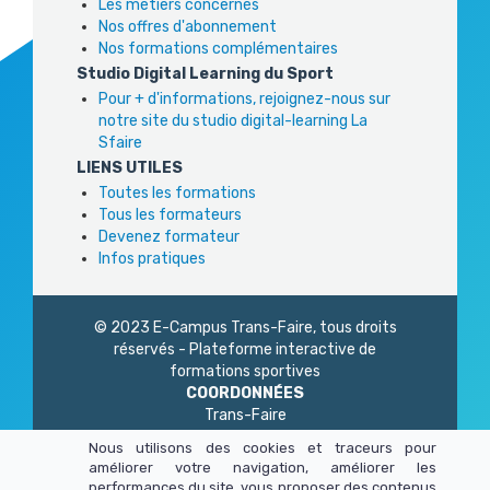
Les métiers concernés
Nos offres d'abonnement
Nos formations complémentaires
Studio Digital Learning du Sport
Pour + d'informations, rejoignez-nous sur
notre site du studio digital-learning La
Sfaire
LIENS UTILES
Toutes les formations
Tous les formateurs
Devenez formateur
Infos pratiques
© 2023 E-Campus Trans-Faire, tous droits
réservés - Plateforme interactive de
formations sportives
COORDONNÉES
Trans-Faire
1 Rue Philidor
Nous utilisons des cookies et traceurs pour
75 020 Paris
améliorer votre navigation, améliorer les
01 45 23 83 87
performances du site, vous proposer des contenus