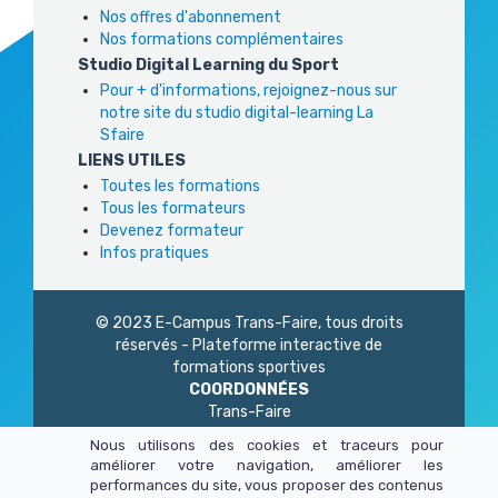
Nos offres d'abonnement
Nos formations complémentaires
Studio Digital Learning du Sport
Pour + d'informations, rejoignez-nous sur
notre site du studio digital-learning La
Sfaire
LIENS UTILES
Toutes les formations
Tous les formateurs
Devenez formateur
Infos pratiques
© 2023 E-Campus Trans-Faire, tous droits
réservés - Plateforme interactive de
formations sportives
COORDONNÉES
Trans-Faire
1 Rue Philidor
Nous utilisons des cookies et traceurs pour
75 020 Paris
améliorer votre navigation, améliorer les
01 45 23 83 87
performances du site, vous proposer des contenus