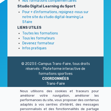
Nos formations complémentaires
Studio Digital Learning du Sport
Pour + d'informations, rejoignez-nous sur
notre site du studio digital-learning La
Sfaire
LIENS UTILES
Toutes les formations
Tous les formateurs
Devenez formateur
Infos pratiques
© 2023 E-Campus Trans-Faire, tous droits
réservés - Plateforme interactive de
formations sportives
COORDONNÉES
Trans-Faire
1 Rue Philidor
Nous utilisons des cookies et traceurs pour
75 020 Paris
améliorer votre navigation, améliorer les
01 45 23 83 87
performances du site, vous proposer des contenus
Du lundi au vendredi
adaptés à vos centres d’intérêt, des messages
de 9h à 13h - 14h à 17h
personnalisés et des fonctionnalités de partage