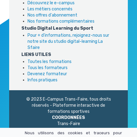
Découvrez le e-campus
Les métiers concernés
Nos offres d'abonnement
Nos formations complémentaires
Studio Digital Learning du Sport
Pour + d'informations, rejoignez-nous sur
notre site du studio digital-learning La
Sfaire
LIENS UTILES
Toutes les formations
Tous les formateurs
Devenez formateur
Infos pratiques
© 2023 E-Campus Trans-Faire, tous droits
réservés - Plateforme interactive de
formations sportives
COORDONNÉES
Trans-Faire
1 Rue Philidor
Nous utilisons des cookies et traceurs pour
75 020 Paris