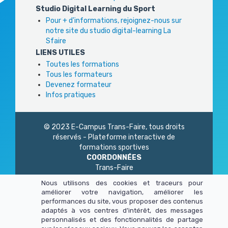
Studio Digital Learning du Sport
Pour + d'informations, rejoignez-nous sur
notre site du studio digital-learning La
Sfaire
LIENS UTILES
Toutes les formations
Tous les formateurs
Devenez formateur
Infos pratiques
© 2023 E-Campus Trans-Faire, tous droits
réservés - Plateforme interactive de
formations sportives
COORDONNÉES
Trans-Faire
1 Rue Philidor
Nous utilisons des cookies et traceurs pour
75 020 Paris
améliorer votre navigation, améliorer les
01 45 23 83 87
performances du site, vous proposer des contenus
Du lundi au vendredi
adaptés à vos centres d’intérêt, des messages
de 9h à 13h - 14h à 17h
personnalisés et des fonctionnalités de partage