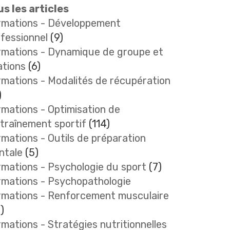
s les articles
rmations - Développement
fessionnel
(9)
rmations - Dynamique de groupe et
ations
(6)
mations - Modalités de récupération
)
mations - Optimisation de
ntraînement sportif
(114)
mations - Outils de préparation
ntale
(5)
mations - Psychologie du sport
(7)
rmations - Psychopathologie
rmations - Renforcement musculaire
)
mations - Stratégies nutritionnelles