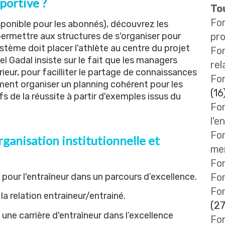
portive ?
Tou
Fo
sponible pour les abonnés
), découvrez les
permettre aux structures de s'organiser pour
pro
tème doit placer l'athlète au centre du projet
Fo
el Gadal insiste sur le fait que les managers
rel
ieur, pour facilliter le partage de connaissances
For
ent organiser un planning cohérent pour les
(16
s de la réussite à partir d'exemples issus du
For
l'e
For
ganisation institutionnelle et
me
For
pour l'entraîneur dans un parcours d’excellence.
Fo
Fo
a relation entraineur/entrainé.
(27
 une carrière d'entraîneur dans l’excellence
For