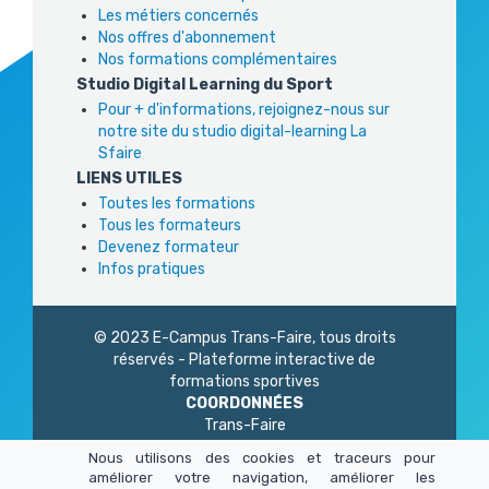
Les métiers concernés
Nos offres d'abonnement
Nos formations complémentaires
Studio Digital Learning du Sport
Pour + d'informations, rejoignez-nous sur
notre site du studio digital-learning La
Sfaire
LIENS UTILES
Toutes les formations
Tous les formateurs
Devenez formateur
Infos pratiques
© 2023 E-Campus Trans-Faire, tous droits
réservés - Plateforme interactive de
formations sportives
COORDONNÉES
Trans-Faire
1 Rue Philidor
Nous utilisons des cookies et traceurs pour
75 020 Paris
améliorer votre navigation, améliorer les