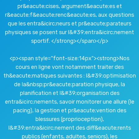
pr&eacute;cises, argument&eacute;es et
r&eacute;f&eacute;renc&eacute;es, aux questions
que les entra&icirc;neurs et pr&eacute;parateurs
physiques se posent sur l&#39;entra&icirc;nement
sportif. </strong></span></p>
<p><span style="font-size:14px"><strong>Nos
cours en ligne vont notamment traiter des
th&eacute;matiques suivantes : l&#39;optimisation
de la&nbsp;pr&eacute;paration physique, la
planification et l&#39;organisation des
entra&icirc;nements, savoir monitorer une allure (le
pacing), la gestion et pr&eacute;vention des
blessures (proprioception),
l&#39;entra&icirc;nement des diff&eacute;rents
publics (enfants, adultes, seniors), les