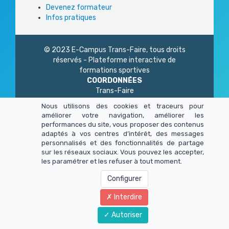
Devenez formateur
Infos pratiques
© 2023 E-Campus Trans-Faire, tous droits
réservés - Plateforme interactive de
formations sportives
COORDONNÉES
Trans-Faire
1 Rue Philidor
Nous utilisons des cookies et traceurs pour
75 020 Paris
améliorer votre navigation, améliorer les
01 45 23 83 87
performances du site, vous proposer des contenus
Du lundi au vendredi
adaptés à vos centres d’intérêt, des messages
de 9h à 13h - 14h à 17h
personnalisés et des fonctionnalités de partage
sur les réseaux sociaux. Vous pouvez les accepter,
les paramétrer et les refuser à tout moment.
Configurer
Interdire
Autoriser